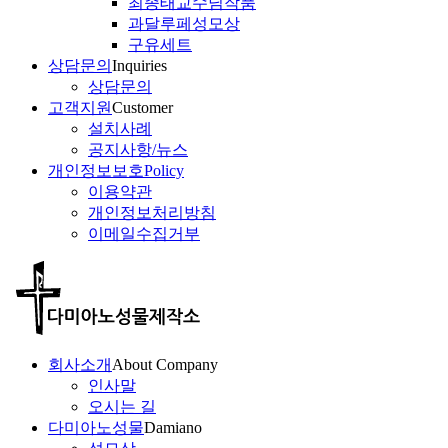
최종태교수님작품
과달루페성모상
구유세트
상담문의
Inquiries
상담문의
고객지원
Customer
설치사례
공지사항/뉴스
개인정보보호
Policy
이용약관
개인정보처리방침
이메일수집거부
회사소개
About Company
인사말
오시는 길
다미아노성물
Damiano