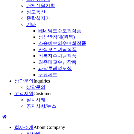
단체선물기획
성모동산
종탑십자가
기타
베네딕도수도회작품
성상받침대(원목)
스승예수의수녀회작품
안셀모수녀님작품
최봉자수녀님작품
최종태교수님작품
과달루페성모상
구유세트
상담문의
Inquiries
상담문의
고객지원
Customer
설치사례
공지사항/뉴스
회사소개
About Company
인사말