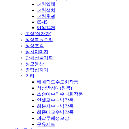
14처입체
14처설치
14처후광
65-45
야외14처
고상(십자가)
성상복원수리
성상조각
설치이미지
단체선물기획
성모동산
종탑십자가
기타
베네딕도수도회작품
성상받침대(원목)
스승예수의수녀회작품
안셀모수녀님작품
최봉자수녀님작품
최종태교수님작품
과달루페성모상
구유세트