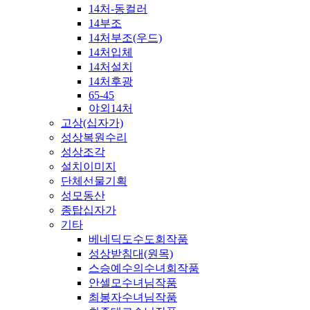
14처-동컬러
14부조
14처부조(우드)
14처입체
14처설치
14처후광
65-45
야외14처
고상(십자가)
성상복원수리
성상조각
설치이미지
단체선물기획
성모동산
종탑십자가
기타
베네딕도수도회작품
성상받침대(원목)
스승예수의수녀회작품
안셀모수녀님작품
최봉자수녀님작품