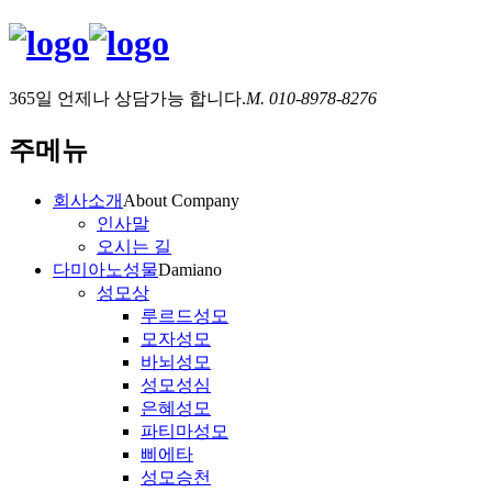
365일 언제나 상담가능 합니다.
M. 010-8978-8276
주메뉴
회사소개
About Company
인사말
오시는 길
다미아노성물
Damiano
성모상
루르드성모
모자성모
바뇌성모
성모성심
은혜성모
파티마성모
삐에타
성모승천