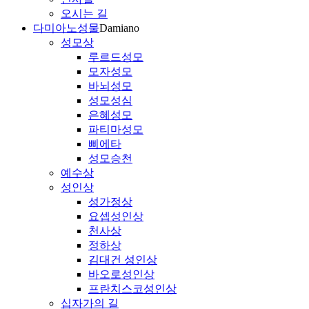
오시는 길
다미아노성물
Damiano
성모상
루르드성모
모자성모
바뇌성모
성모성심
은혜성모
파티마성모
삐에타
성모승천
예수상
성인상
성가정상
요셉성인상
천사상
정하상
김대건 성인상
바오로성인상
프란치스코성인상
십자가의 길