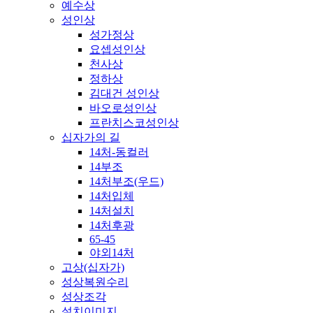
예수상
성인상
성가정상
요셉성인상
천사상
정하상
김대건 성인상
바오로성인상
프란치스코성인상
십자가의 길
14처-동컬러
14부조
14처부조(우드)
14처입체
14처설치
14처후광
65-45
야외14처
고상(십자가)
성상복원수리
성상조각
설치이미지