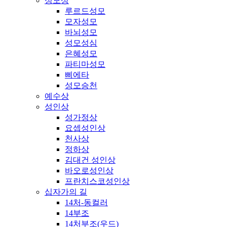
성모상
루르드성모
모자성모
바뇌성모
성모성심
은혜성모
파티마성모
삐에타
성모승천
예수상
성인상
성가정상
요셉성인상
천사상
정하상
김대건 성인상
바오로성인상
프란치스코성인상
십자가의 길
14처-동컬러
14부조
14처부조(우드)